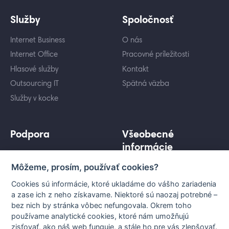
Služby
Spoločnosť
Internet Business
O nás
Internet Office
Pracovné príležitosti
Hlasové služby
Kontakt
Outsourcing IT
Spätná väzba
Služby v kocke
Podpora
Všeobecné
informácie
Cenníky služieb
Môžeme, prosím, používať cookies?
Ochrana osobných údajov
Záujem o služby
Informácie pre koncového
Porovnanie služieb
Cookies sú informácie, ktoré ukladáme do vášho zariadenia
užívateľa
a zase ich z neho získavame. Niektoré sú naozaj potrebné –
Technická podpora
bez nich by stránka vôbec nefungovala. Okrem toho
Všeobecné podmienky
Vytyčovanie a stanoviská
používame analytické cookies, ktoré nám umožňujú
Nastavenia cookies
zisťovať, ako náš web funguje, a stále ho pre vás zlepšovať.