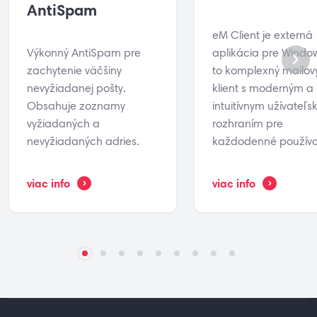
AntiSpam
eM Client je externá
Výkonný AntiSpam pre
aplikácia pre Window
zachytenie väčšiny
to komplexný mailov
nevyžiadanej pošty.
klient s moderným a
Obsahuje zoznamy
intuitívnym užívateľ
vyžiadaných a
rozhraním pre
nevyžiadaných adries.
každodenné používa
viac info
viac info