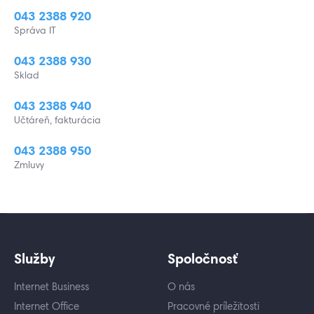
043 2388 920
Správa IT
043 2388 930
Sklad
043 2388 940
Učtáreň, fakturácia
043 2388 950
Zmluvy
Služby
Spoločnosť
Internet Business
O nás
Internet Office
Pracovné príležitosti