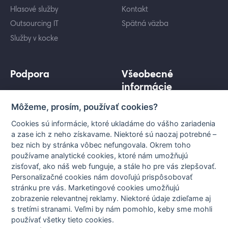
Hlasové služby
Kontakt
Outsourcing IT
Spätná väzba
Služby v kocke
Podpora
Všeobecné
informácie
Cenníky služieb
Môžeme, prosím, používať cookies?
Ochrana osobných údajov
Záujem o služby
Informácie pre koncového
Porovnanie služieb
Cookies sú informácie, ktoré ukladáme do vášho zariadenia
užívateľa
a zase ich z neho získavame. Niektoré sú naozaj potrebné –
Technická podpora
bez nich by stránka vôbec nefungovala. Okrem toho
Všeobecné podmienky
Vytyčovanie a stanoviská
používame analytické cookies, ktoré nám umožňujú
Nastavenia cookies
zisťovať, ako náš web funguje, a stále ho pre vás zlepšovať.
Prenos internetu
Personalizačné cookies nám dovoľujú prispôsobovať
stránku pre vás. Marketingové cookies umožňujú
zobrazenie relevantnej reklamy. Niektoré údaje zdieľame aj
s tretími stranami. Veľmi by nám pomohlo, keby sme mohli
používať všetky tieto cookies.