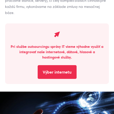
pracovné stanice, servery), či celý komplex ďalších činností pre
každú firmu, vykonávame na základe zmluvy na mesačnej
báze.
Pri službe outsourcingu správy IT vieme výhodne využiť a
integrovať naše internetové, dátové, hlasové a
hostingové služby.
Výber internetu