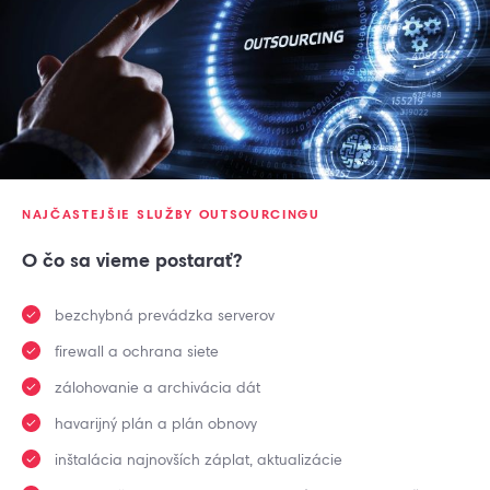
NAJČASTEJŠIE SLUŽBY OUTSOURCINGU
O čo sa vieme postarať?
bezchybná prevádzka serverov
firewall a ochrana siete
zálohovanie a archivácia dát
havarijný plán a plán obnovy
inštalácia najnovších záplat, aktualizácie