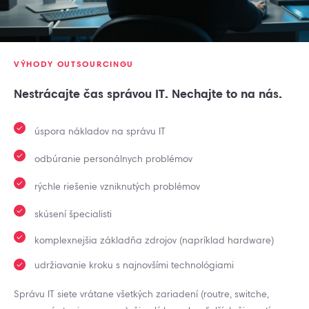
VÝHODY OUTSOURCINGU
Nestrácajte čas správou IT. Nechajte to na nás.
úspora nákladov na správu IT
odbúranie personálnych problémov
rýchle riešenie vzniknutých problémov
skúsení špecialisti
komplexnejšia základňa zdrojov (napríklad hardware)
udržiavanie kroku s najnovšími technológiami
Správu IT siete vrátane všetkých zariadení (routre, switche,