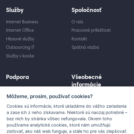
Služby
Spoločnosť
Internet Business
O nás
Internet Office
Pracovné príležitosti
Hlasové služby
Kontakt
Outsourcing IT
Spätná väzba
Služby v kocke
Podpora
Všeobecné
informácie
Cenníky služieb
Môžeme, prosím, používať cookies?
Ochrana osobných údajov
Záujem o služby
Informácie pre koncového
Porovnanie služieb
Cookies sú informácie, ktoré ukladáme do vášho zariadenia
užívateľa
a zase ich z neho získavame. Niektoré sú naozaj potrebné –
Technická podpora
bez nich by stránka vôbec nefungovala. Okrem toho
Všeobecné podmienky
Vytyčovanie a stanoviská
používame analytické cookies, ktoré nám umožňujú
Nastavenia cookies
zisťovať, ako náš web funguje, a stále ho pre vás zlepšovať.