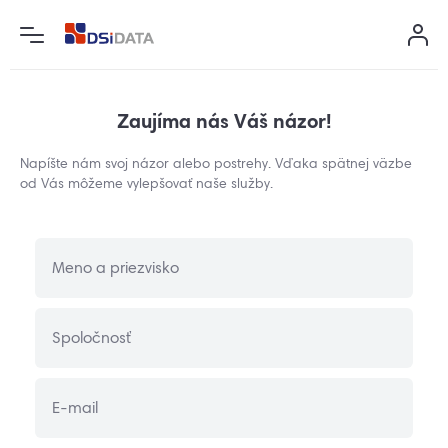
Internet
IT služby
Hlas a Dáta
Môj účet
Zaujíma nás Váš názor!
Internet pre firmy
Správa IT
Hlasové služby
Môj Internet
Napíšte nám svoj názor alebo postrehy. Vďaka spätnej väzbe
od Vás môžeme vylepšovať naše služby.
Bezpečná komunikácia
Siete
Hosting a Cloud
Moja Flexi TV
Podpora
TV
Moje doplnkové služby
Meno a priezvisko
Správa účtu
Spoločnosť
E-mail