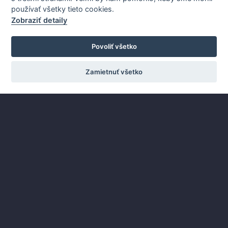
používať všetky tieto cookies.
Zobraziť detaily
Povoliť všetko
Služby
Spoločnosť
Zamietnuť všetko
Internet Business
O nás
Internet Office
Pracovné príležitosti
Hlasové služby
Kontakt
Outsourcing IT
Spätná väzba
Služby v kocke
Podpora
Všeobecné
informácie
Cenníky služieb
Ochrana osobných údajov
Záujem o služby