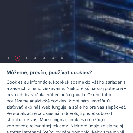
Môžeme, prosím, používať cookies?
Internet pre firmy, ktoré
Cookies sú informácie, ktoré ukladáme do vášho zariadenia
a zase ich z neho získavame. Niektoré sú naozaj potrebné –
potrebujú istotu.
bez nich by stránka vôbec nefungovala. Okrem toho
používame analytické cookies, ktoré nám umožňujú
Už 25 rokov prinášame spoľahlivé pripojenie s vysokou
zisťovať, ako náš web funguje, a stále ho pre vás zlepšovať.
dostupnosťou pre náročné firemné prostredie.
Personalizačné cookies nám dovoľujú prispôsobovať
stránku pre vás. Marketingové cookies umožňujú
zobrazenie relevantnej reklamy. Niektoré údaje zdieľame aj
Internet Business
s tretími stranami. Veľmi by nám pomohlo, keby sme mohli