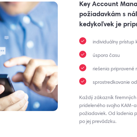
Key Account Mana
požiadavkám s ná
kedykoľvek je prip
individuálny prístu
úspora času
riešenia pripravené 
sprostredkovanie od
Každý zákazník firemných s
prideleného svojho KAM-a
požiadaviek. Od ladenia p
po jej prevádzku.