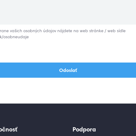
hrane vašich osobných údajov nájdete na web stránke / web sídle
sk/osobneudaje
Odoslať
očnosť
Podpora