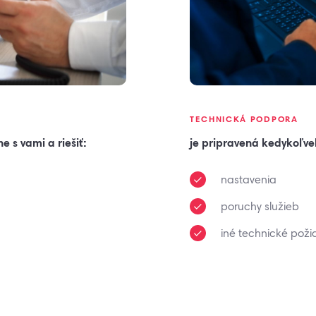
TECHNICKÁ PODPORA
 s vami a riešiť:
je pripravená kedykoľvek 
nastavenia
poruchy služieb
iné technické poži