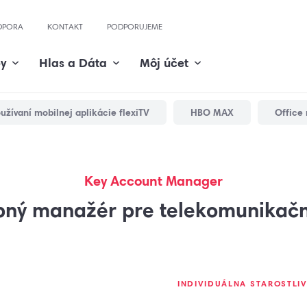
DPORA
KONTAKT
PODPORUJEME
by
Hlas a Dáta
Môj účet
žívaní mobilnej aplikácie flexiTV
HBO MAX
Office 
Key Account Manager
bný manažér pre telekomunikačn
INDIVIDUÁLNA STAROSTLI