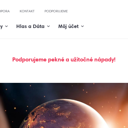
DPORA
KONTAKT
PODPORUJEME
by
Hlas a Dáta
Môj účet
Podporujeme pekné a užitočné nápady!