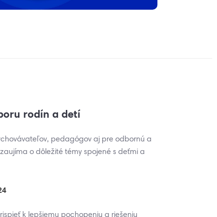
oru rodín a detí
vychovávateľov, pedagógov aj pre odbornú a
a zaujíma o dôležité témy spojené s deťmi a
24
rispieť k lepšiemu pochopeniu a riešeniu