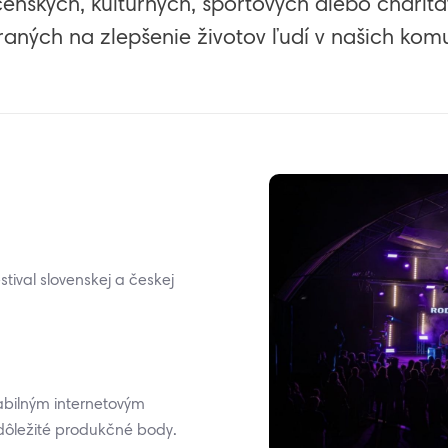
enských, kultúrnych, športových alebo charita
aných na zlepšenie životov ľudí v našich kom
tival slovenskej a českej
tabilným internetovým
 dôležité produkčné body.