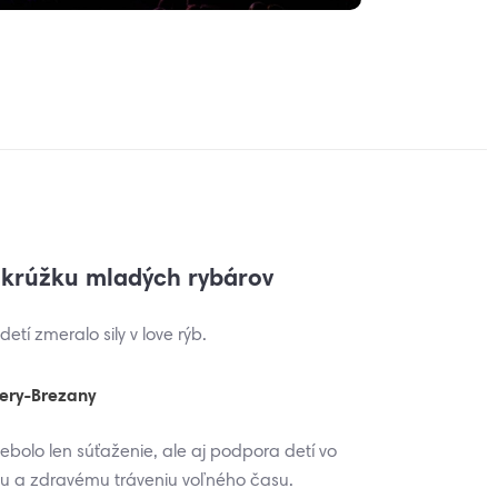
 krúžku mladých rybárov
detí zmeralo sily v love rýb.
žery-Brezany
ebolo len súťaženie, ale aj podpora detí vo
tvu a zdravému tráveniu voľného času.