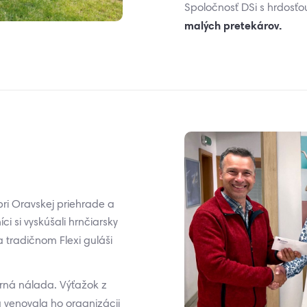
Spoločnosť DSi s hrdosť
malých pretekárov.
pri Oravskej priehrade a
i si vyskúšali hrnčiarsky
a tradičnom Flexi guláši
orná nálada. Výťažok z
 venovala ho organizácii