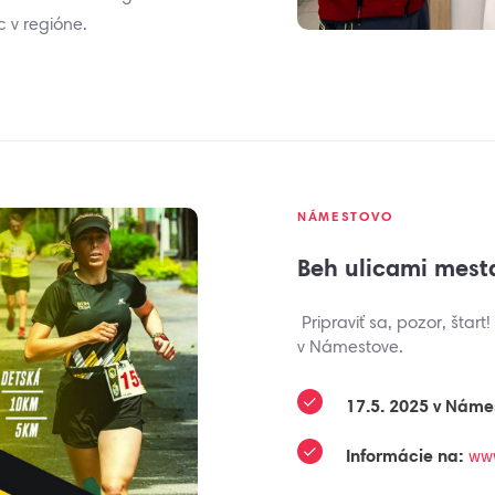
c v regióne.
NÁMESTOVO
Beh ulicami mesta
Pripraviť sa, pozor, štar
v Námestove.
17.5. 2025 v Náme
Informácie na:
ww