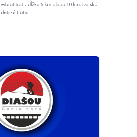
 vybrať trať v dĺžke 5 km alebo 10 km. Detská
detské trate.