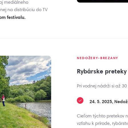
 aj mediálneho
ej na distribúciu do TV
m festivalu.
NEDOŽERY-BREZANY
Rybárske preteky
Pri vodnej nádrži si až 30 
24. 5. 2025, Nedo
Cieľom týchto pretekov n
vzťahu k prírode, rybárs