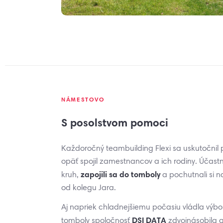
NÁMESTOVO
S posolstvom pomoci
Každoročný teambuilding Flexi sa uskutočnil 
opäť spojil zamestnancov a ich rodiny. Účastníc
zapojili sa do tomboly
kruh,
a pochutnali si n
od kolegu Jara.
Aj napriek chladnejšiemu počasiu vládla výb
DSI DATA
tomboly spoločnosť
zdvojnásobila a