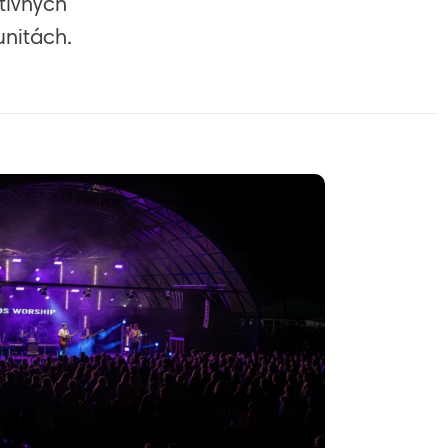
tívnych
unitách.