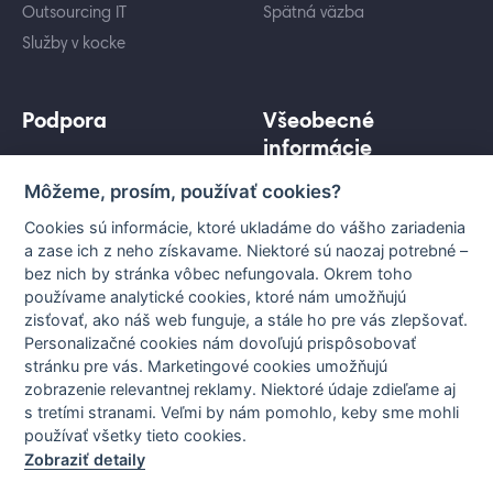
Outsourcing IT
Spätná väzba
Služby v kocke
Podpora
Všeobecné
informácie
Cenníky služieb
Môžeme, prosím, používať cookies?
Ochrana osobných údajov
Záujem o služby
Informácie pre koncového
Porovnanie služieb
Cookies sú informácie, ktoré ukladáme do vášho zariadenia
užívateľa
a zase ich z neho získavame. Niektoré sú naozaj potrebné –
Technická podpora
bez nich by stránka vôbec nefungovala. Okrem toho
Všeobecné podmienky
Vytyčovanie a stanoviská
používame analytické cookies, ktoré nám umožňujú
Nastavenia cookies
zisťovať, ako náš web funguje, a stále ho pre vás zlepšovať.
Prenos internetu
Personalizačné cookies nám dovoľujú prispôsobovať
stránku pre vás. Marketingové cookies umožňujú
zobrazenie relevantnej reklamy. Niektoré údaje zdieľame aj
s tretími stranami. Veľmi by nám pomohlo, keby sme mohli
používať všetky tieto cookies.
Zobraziť detaily