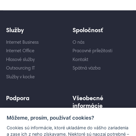
Služby
Spoločnosť
Internet Business
O nás
Internet Office
Pracovné príležitosti
Hlasové služby
Kontakt
Outsourcing IT
Spätná väzba
Služby v kocke
Podpora
Všeobecné
informácie
Cenníky služieb
Môžeme, prosím, používať cookies?
Ochrana osobných údajov
Záujem o služby
Informácie pre koncového
Porovnanie služieb
Cookies sú informácie, ktoré ukladáme do vášho zariadenia
užívateľa
a zase ich z neho získavame. Niektoré sú naozaj potrebné –
Technická podpora